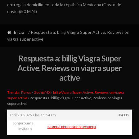
entrega a domicilio en toda la república Mexicana (Costo de
envío $50 M.N.)
Inicio
/ Respuesta a: billig Viagra Super Active, Reviews on
viagra super active
Respuesta a: billig Viagra Super
Active, Reviews on viagra super
active
Tienda
›
Foros
›
GothicMX
›
billig Viagra Super Active, Reviews on viagra
super active
›
Respuesta a: billig Viagra Super Active, Reviews on viagra
super active
abril 20, 2025 a las 11:54 am
#4312
Jorgeroume
замена венцов новокузнецк
Invitado