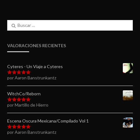
Buscar:
VALORACIONES RECIENTES
Cyteres - Un Viaje a Cyteres
por Aaron Banstrunkantz
Valorado en
5
de 5
WitchCo/Reborn
por Martillo de Hierro
Valorado en
5
de 5
Escena Oscura Mexicana/Compilado Vol 1
por Aaron Banstrunkantz
Valorado en
5
de 5