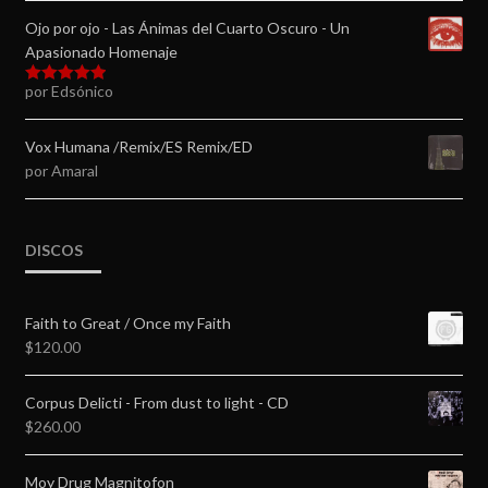
Ojo por ojo - Las Ánimas del Cuarto Oscuro - Un
Apasionado Homenaje
por Edsónico
Valorado en
5
de 5
Vox Humana /Remix/ES Remix/ED
por Amaral
DISCOS
Faith to Great / Once my Faith
$
120.00
Corpus Delicti - From dust to light - CD
$
260.00
Moy Drug Magnitofon