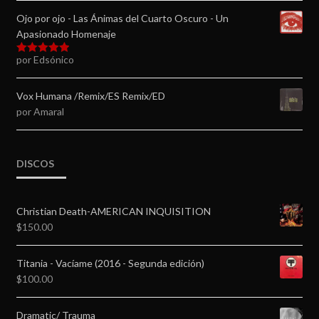
Ojo por ojo - Las Ánimas del Cuarto Oscuro - Un
Apasionado Homenaje
por Edsónico
Valorado en
5
de 5
Vox Humana /Remix/ES Remix/ED
por Amaral
DISCOS
Christian Death-AMERICAN INQUISITION
$
150.00
Titania - Vacíame (2016 - Segunda edición)
$
100.00
Dramatic/ Trauma