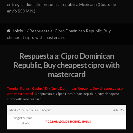
entrega a domicilio en toda la república Mexicana (Costo de
envío $50 M.N.)
Inicio
/ Respuesta a: Cipro Dominican Republic, Buy
cheapest cipro with mastercard
Respuesta a: Cipro Dominican
Republic, Buy cheapest cipro with
mastercard
Tienda
›
Foros
›
GothicMX
›
Cipro Dominican Republic, Buy cheapest cipro
with mastercard
›
Respuesta a: Cipro Dominican Republic, Buy cheapest
cipro with mastercard
abril 21, 2025 a las 3:46 pm
#4395
Jorgeroume
подъем домов новокузнецк
Invitado