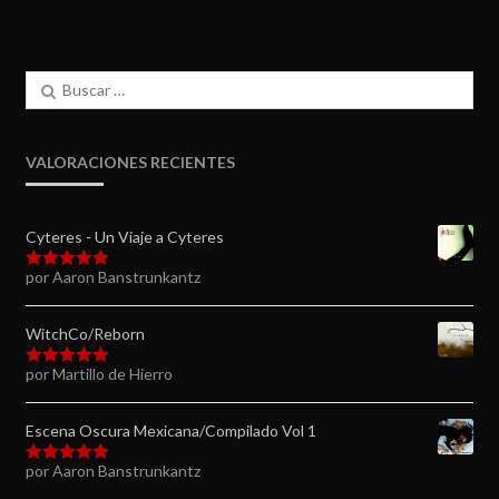
Buscar:
VALORACIONES RECIENTES
Cyteres - Un Viaje a Cyteres
por Aaron Banstrunkantz
Valorado en
5
de 5
WitchCo/Reborn
por Martillo de Hierro
Valorado en
5
de 5
Escena Oscura Mexicana/Compilado Vol 1
por Aaron Banstrunkantz
Valorado en
5
de 5