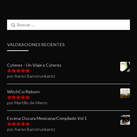
Buscar:
VALORACIONES RECIENTES
Cyteres - Un Viaje a Cyteres
por Aaron Banstrunkantz
Valorado en
5
de 5
WitchCo/Reborn
por Martillo de Hierro
Valorado en
5
de 5
Escena Oscura Mexicana/Compilado Vol 1
por Aaron Banstrunkantz
Valorado en
5
de 5