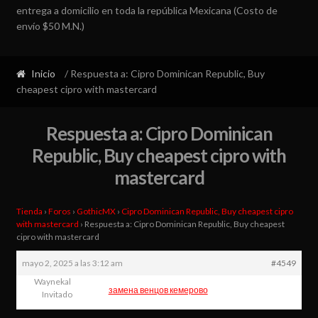
entrega a domicilio en toda la república Mexicana (Costo de
envío $50 M.N.)
Inicio
/ Respuesta a: Cipro Dominican Republic, Buy
cheapest cipro with mastercard
Respuesta a: Cipro Dominican
Republic, Buy cheapest cipro with
mastercard
Tienda
›
Foros
›
GothicMX
›
Cipro Dominican Republic, Buy cheapest cipro
with mastercard
›
Respuesta a: Cipro Dominican Republic, Buy cheapest
cipro with mastercard
mayo 2, 2025 a las 3:12 am
#4549
Waynekal
замена венцов кемерово
Invitado