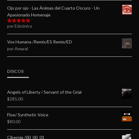
Ojo por ojo - Las Ánimas del Cuarto Oscuro - Un
Apasionado Homenaje
por Edsónico
Valorado en
5
de 5
Vox Humana /Remix/ES Remix/ED
por Amaral
DISCOS
Angels of Liberty / Servant of the Grial
$
285.00
Floe/ Synthetic Voice
$
80.00
Cibernia /00_00_01