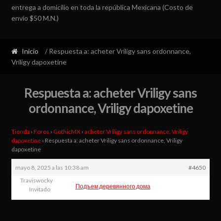
entrega a domicilio en toda la república Mexicana (Costo de
envío $50 M.N.)
Inicio
/ Respuesta a: acheter Vriligy sans ordonnance,
Vriligy dapoxetine
Respuesta a: acheter Vriligy sans
ordonnance, Vriligy dapoxetine
Tienda
›
Foros
›
GothicMX
›
acheter Vriligy sans ordonnance, Vriligy
dapoxetine
›
Respuesta a: acheter Vriligy sans ordonnance, Vriligy
dapoxetine
mayo 8, 2025 a las 10:38 am
#4650
Traviswocky
Подъем деревянного дома
Invitado