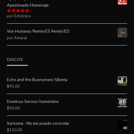
Apasionado Homenaje
por Edsónico
Valorado en
5
de 5
Vox Humana /Remix/ES Remix/ED
por Amaral
DISCOS
Echo and the Bunnymen/ Siberia
$
95.00
Dominus Servus/ homónimo
$
90.00
Syntoma - No me puedo controlar
$
150.00