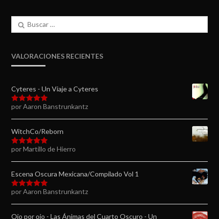
Buscar:
VALORACIONES RECIENTES
Cyteres - Un Viaje a Cyteres
por Aaron Banstrunkantz
Valorado en
5
de 5
WitchCo/Reborn
por Martillo de Hierro
Valorado en
5
de 5
Escena Oscura Mexicana/Compilado Vol 1
por Aaron Banstrunkantz
Valorado en
5
de 5
Ojo por ojo - Las Ánimas del Cuarto Oscuro - Un