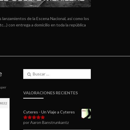
 lanzamientos de la Escena Nacional, así como los
tc…) con entrega a domicilio en toda la república
e
Buscar:
super
VALORACIONES RECIENTES
4832
Cyteres - Un Viaje a Cyteres
por Aaron Banstrunkantz
Valorado en
5
de 5