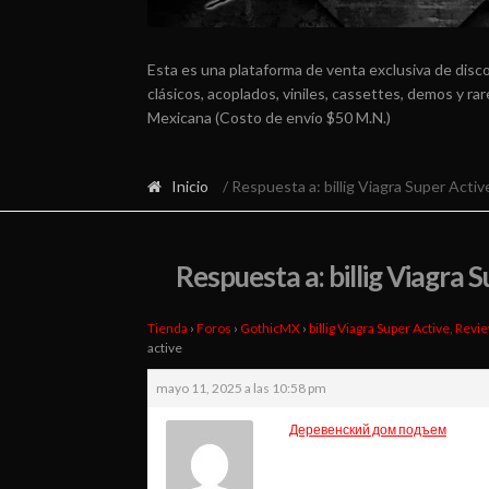
Esta es una plataforma de venta exclusiva de disc
clásicos, acoplados, viniles, cassettes, demos y r
Mexicana (Costo de envío $50 M.N.)
Inicio
/ Respuesta a: billig Viagra Super Activ
Respuesta a: billig Viagra 
Tienda
›
Foros
›
GothicMX
›
billig Viagra Super Active, Revi
active
mayo 11, 2025 a las 10:58 pm
Деревенский дом подъем