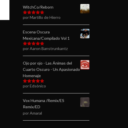
WitchCo/Reborn
por Martillo de Hierro
Valorado en
5
de 5
Escena Oscura
Mexicana/Compilado Vol 1
por Aaron Banstrunkantz
Valorado en
5
de 5
Ojo por ojo - Las Ánimas del
Cuarto Oscuro - Un Apasionado
Homenaje
por Edsónico
Valorado en
5
de 5
Vox Humana /Remix/ES
Remix/ED
por Amaral