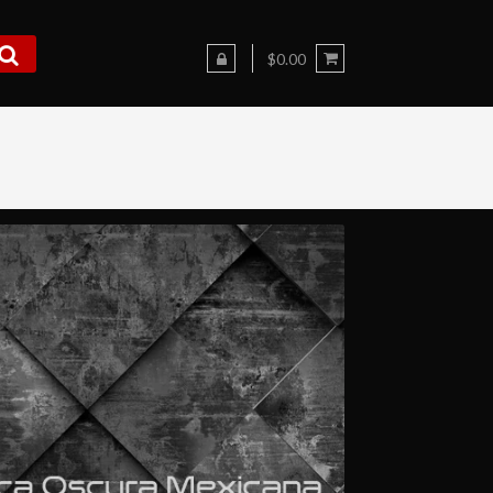
$0.00