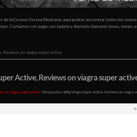
os de la Escena Oscura Mexicana, aquí podrás encontrar todos los nuevos
arezas. Contamos con pago con tarjeta y depósito bancario (oxxo, seven, e
e, Reviews on viagra super active
Super Active, Reviews on viagra super activ
ews on viagra super active
›
Respuesta a: billig Viagra Super Active, Reviews on viagra 
#