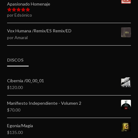
Apasionado Homenaje
por Edsónico
Valorado en
5
de 5
Vox Humana /Remix/ES Remix/ED
por Amaral
DISCOS
Cibernia /00_00_01
$
120.00
Manifiesto Independiente - Volumen 2
$
70.00
Egonía/Magia
$
135.00