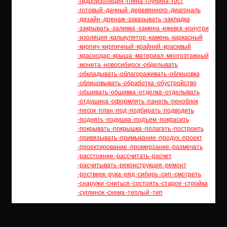
-гидроизоляция -глина -глубина -гост
-готовый -дачный -деревянного -диагональ
-дизайн -дренаж -заказывать -закладка
-закрывать -заливка -замена -ижевск -изнутри
-изоляция -калькулятор -камень -каркасный
-кирпич -кирпичный -крайний -красивый
-краснодар -крыша -материал -многоэтажный
-монета -новосибирск -обделывать
-обкладывать -облагораживать -облицовка
-облицовывать -обработка -обустройство
-обшивать -обшивка -отделка -отделывать
-отдушина -оформлять -панель -пеноблок
-песок -план -под -подбирать -подводить
-поднять -подушка -подъем -покрасить
-покрывать -покрышка -полагать -построить
-привязывать -примыкание -продух -проект
-проектирование -промерзание -размечать
-расстояние -рассчитать -расчет
-расчитывать -реконструкция -ремонт
-ростверк -рука -ряд -сибирь -сип -смотреть
-снаружи -сниться -состоять -старое -стройка
-суглинок -схема -теплый -тип