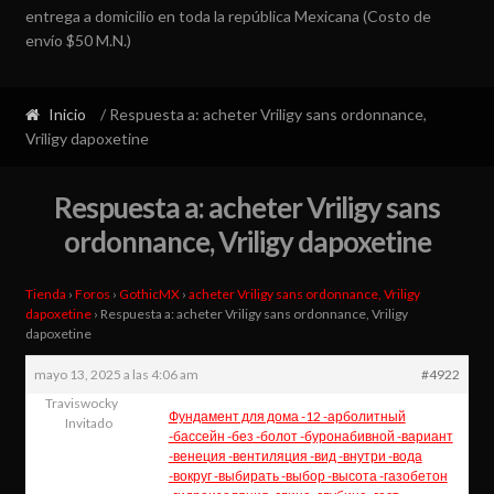
entrega a domicilio en toda la república Mexicana (Costo de
envío $50 M.N.)
Inicio
/ Respuesta a: acheter Vriligy sans ordonnance,
Vriligy dapoxetine
Respuesta a: acheter Vriligy sans
ordonnance, Vriligy dapoxetine
Tienda
›
Foros
›
GothicMX
›
acheter Vriligy sans ordonnance, Vriligy
dapoxetine
›
Respuesta a: acheter Vriligy sans ordonnance, Vriligy
dapoxetine
mayo 13, 2025 a las 4:06 am
#4922
Traviswocky
Фундамент для дома -12 -арболитный
Invitado
-бассейн -без -болот -буронабивной -вариант
-венеция -вентиляция -вид -внутри -вода
-вокруг -выбирать -выбор -высота -газобетон