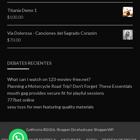
Titania Demo 1
$
100.00
Vía Dolorosa - Canciones del Sagrado Corazón
$
70.00
DEBATES RECIENTES
What can I watch on 123-movies-free.net?
Planning a Motorcycle Road Trip? Don’t Forget These Essentials
mouth gag provides secure fit for playful sessions
777bet online
sexy toys for men featuring quality materials
Gothicmx ©2026.
Shopper
Diseñado por
ShopperWP
.
TIENDA
FORMA DE ENTREGA
MI CUENTA
FORO
RESEÑAS DE DISCOS