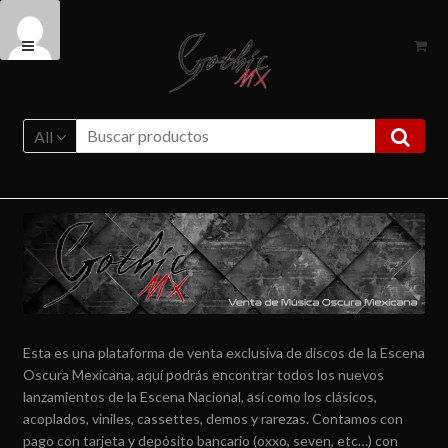
Ir
Ir
a
al
la
contenido
navegación
All
Esta es una plataforma de venta exclusiva de discos de la Escena
Oscura Mexicana, aquí podrás encontrar todos los nuevos
lanzamientos de la Escena Nacional, así como los clásicos,
acoplados, viniles, cassettes, demos y rarezas. Contamos con
pago con tarjeta y depósito bancario (oxxo, seven, etc…) con