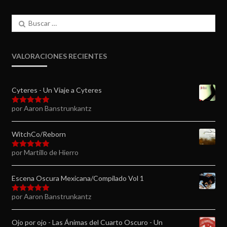
Buscar:
VALORACIONES RECIENTES
Cyteres - Un Viaje a Cyteres
por Aaron Banstrunkantz
Valorado en
5
de 5
WitchCo/Reborn
por Martillo de Hierro
Valorado en
5
de 5
Escena Oscura Mexicana/Compilado Vol 1
por Aaron Banstrunkantz
Valorado en
5
de 5
Ojo por ojo - Las Ánimas del Cuarto Oscuro - Un