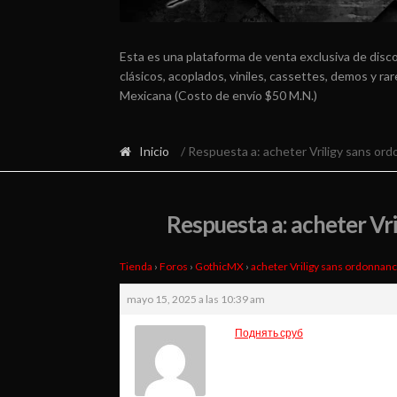
Esta es una plataforma de venta exclusiva de disc
clásicos, acoplados, viniles, cassettes, demos y r
Mexicana (Costo de envío $50 M.N.)
Inicio
/ Respuesta a: acheter Vriligy sans ord
Respuesta a: acheter Vri
Tienda
›
Foros
›
GothicMX
›
acheter Vriligy sans ordonnanc
mayo 15, 2025 a las 10:39 am
Поднять сруб