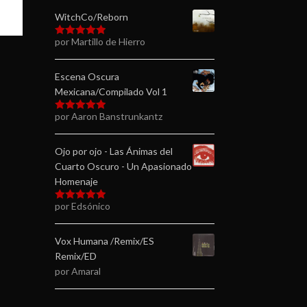
WitchCo/Reborn
por Martillo de Hierro
Valorado en
5
de 5
Escena Oscura
Mexicana/Compilado Vol 1
por Aaron Banstrunkantz
Valorado en
5
de 5
Ojo por ojo - Las Ánimas del
Cuarto Oscuro - Un Apasionado
Homenaje
por Edsónico
Valorado en
5
de 5
Vox Humana /Remix/ES
Remix/ED
por Amaral