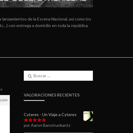
 lanzamientos de la Escena Nacional, así como los
tc…) con entrega a domicilio en toda la república
Buscar:
ne
VALORACIONES RECIENTES
5099
Cyteres - Un Viaje a Cyteres
por Aaron Banstrunkantz
Valorado en
5
de 5