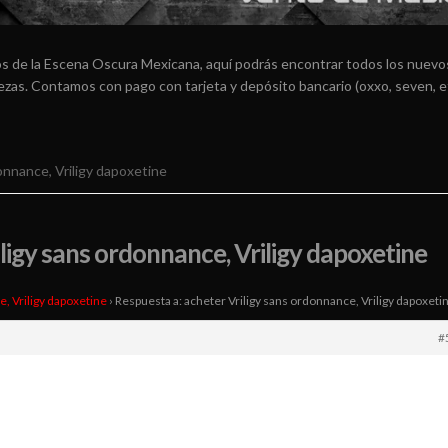
os de la Escena Oscura Mexicana, aquí podrás encontrar todos los nuevos
arezas. Contamos con pago con tarjeta y depósito bancario (oxxo, seven, e
onnance, Vriligy dapoxetine
ligy sans ordonnance, Vriligy dapoxetine
e, Vriligy dapoxetine
›
Respuesta a: acheter Vriligy sans ordonnance, Vriligy dapoxeti
#