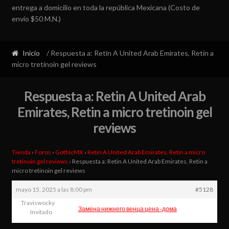
entrega a domicilio en toda la república Mexicana (Costo de
envío $50 M.N.)
Inicio
/ Respuesta a: Retin A United Arab Emirates, Retin a
micro tretinoin gel reviews
Respuesta a: Retin A United Arab
Emirates, Retin a micro tretinoin gel
reviews
Tienda
›
Foros
›
GothicMX
›
Retin A United Arab Emirates, Retin a micro
tretinoin gel reviews
›
Respuesta a: Retin A United Arab Emirates, Retin a
micro tretinoin gel reviews
mayo 15, 2025 a las 8:00 pm
#5128
Traviswocky
Замена нижнего венца цена -дома
Invitado