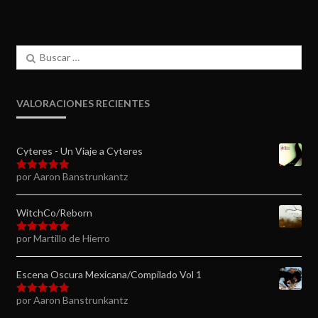
Buscar:
VALORACIONES RECIENTES
Cyteres - Un Viaje a Cyteres
por Aaron Banstrunkantz
Valorado en
5
de 5
WitchCo/Reborn
por Martillo de Hierro
Valorado en
5
de 5
Escena Oscura Mexicana/Compilado Vol 1
por Aaron Banstrunkantz
Valorado en
5
de 5