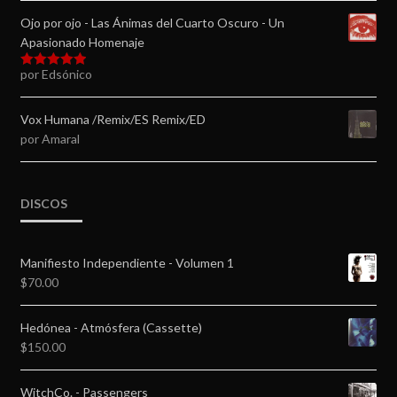
Ojo por ojo - Las Ánimas del Cuarto Oscuro - Un
Apasionado Homenaje
por Edsónico
Valorado en
5
de 5
Vox Humana /Remix/ES Remix/ED
por Amaral
DISCOS
Manifiesto Independiente - Volumen 1
$
70.00
Hedónea - Atmósfera (Cassette)
$
150.00
WitchCo. - Passengers