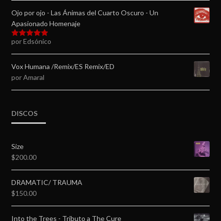
Ojo por ojo - Las Ánimas del Cuarto Oscuro - Un
Apasionado Homenaje
por Edsónico
Valorado en
5
de 5
Vox Humana /Remix/ES Remix/ED
por Amaral
DISCOS
Size
$
200.00
DRAMATIC/ TRAUMA
$
150.00
Into the Trees - Tributo a The Cure