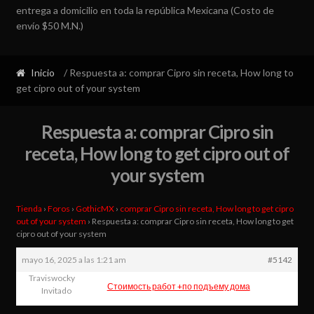
entrega a domicilio en toda la república Mexicana (Costo de
envío $50 M.N.)
Inicio
/ Respuesta a: comprar Cipro sin receta, How long to
get cipro out of your system
Respuesta a: comprar Cipro sin
receta, How long to get cipro out of
your system
Tienda
›
Foros
›
GothicMX
›
comprar Cipro sin receta, How long to get cipro
out of your system
›
Respuesta a: comprar Cipro sin receta, How long to get
cipro out of your system
mayo 16, 2025 a las 1:21 am
#5142
Traviswocky
Стоимость работ +по подъему дома
Invitado