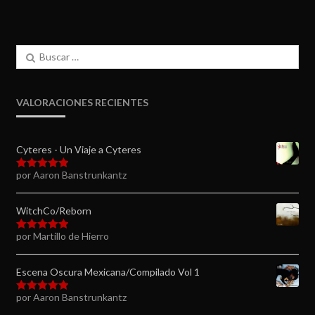
Buscar:
VALORACIONES RECIENTES
Cyteres - Un Viaje a Cyteres
por Aaron Banstrunkantz
Valorado en
5
de 5
WitchCo/Reborn
por Martillo de Hierro
Valorado en
5
de 5
Escena Oscura Mexicana/Compilado Vol 1
por Aaron Banstrunkantz
Valorado en
5
de 5