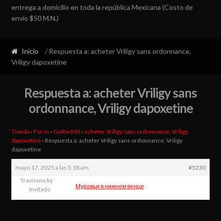
entrega a domicilio en toda la república Mexicana (Costo de
envío $50 M.N.)
Inicio
/ Respuesta a: acheter Vriligy sans ordonnance,
Vriligy dapoxetine
Respuesta a: acheter Vriligy sans
ordonnance, Vriligy dapoxetine
Tienda
›
Foros
›
GothicMX
›
acheter Vriligy sans ordonnance, Vriligy
dapoxetine
›
Respuesta a: acheter Vriligy sans ordonnance, Vriligy
dapoxetine
mayo 17, 2025 a las 5:18 am
#5230
Traviswocky
Муравьи в нижнем венце
Invitado