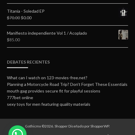
Titania - Soledad EP
$
70.00
$
0.00
Manifiesto independiente Vol 1 / Acoplado
$
85.00
DEBATES RECIENTES
What can I watch on 123-movies-free.net?
Planning a Motorcycle Road Trip? Don’t Forget These Essentials
mouth gag provides secure fit for playful sessions
777bet online
sexy toys for men featuring quality materials
Gothicmx ©2026.
Shopper
Diseñado por
ShopperWP
.