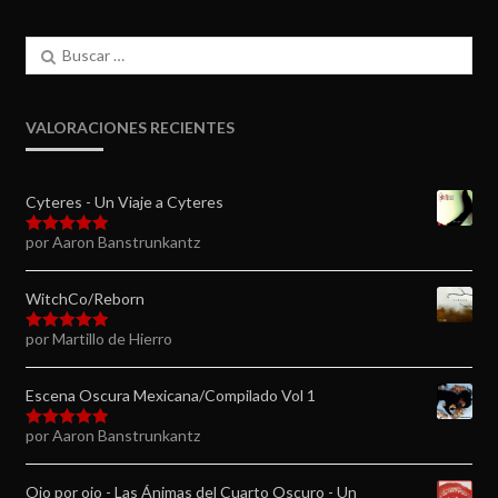
Buscar:
VALORACIONES RECIENTES
Cyteres - Un Viaje a Cyteres
por Aaron Banstrunkantz
Valorado en
5
de 5
WitchCo/Reborn
por Martillo de Hierro
Valorado en
5
de 5
Escena Oscura Mexicana/Compilado Vol 1
por Aaron Banstrunkantz
Valorado en
5
de 5
Ojo por ojo - Las Ánimas del Cuarto Oscuro - Un