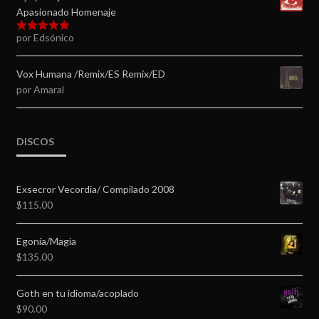
Apasionado Homenaje
por Edsónico
Valorado en
5
de 5
Vox Humana /Remix/ES Remix/ED
por Amaral
DISCOS
Exsecror Vecordia/ Compilado 2008
$
115.00
Egonía/Magia
$
135.00
Goth en tu idioma/acoplado
$
90.00