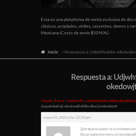
Esta es una plataforma de venta exclusiva de disc
clásicos, acoplados, viniles, cassettes, demos y r
Mexicana (Costo de envío $50 M.N.)
Inicio
/ Respuesta a: Udjwhfwijdiw wikdwdjwef
Respuesta a: Udjwhf
okedowjf
Tienda
›
Foros
›
GothicMX
›
Udjwhfwijdiw wikdwdjwefhij ij
ijoqwkdwjfeiji okedowjfiefklksdkwi jirwkodwofr
mayo 20, 2025 a las 12:50 pm
Для краси шкіри та особливих к
Вони забезпечують інтенсивний 