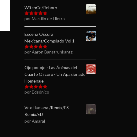
WitchCo/Reborn
por Martillo de Hierro
Valorado en
5
de 5
Escena Oscura
Mexicana/Compilado Vol 1
por Aaron Banstrunkantz
Valorado en
5
de 5
Ojo por ojo - Las Ánimas del
Cuarto Oscuro - Un Apasionado
Homenaje
por Edsónico
Valorado en
5
de 5
Vox Humana /Remix/ES
Remix/ED
por Amaral