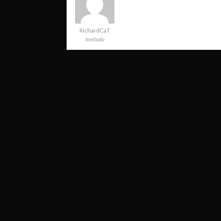
RichardCaT
Invitado