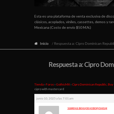
Esta es una plataforma de venta exclusiva de disc
clásicos, acoplados, viniles, cassettes, demos y r
Mexicana (Costo de envío $50 M.N.)
Inicio
/ Respuesta a: Cipro Dominican Republi
Respuesta a: Cipro Domi
Tienda
›
Foros
›
GothicMX
›
Cipro Dominican Republic, Buy
cipro with mastercard
junio 10, 2025 a las 7:01 am
замена венцов новокузнецк