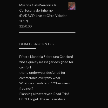
Mystica Girls/Verónica la
Cortesana del infierno
(DVD&CD-Live at Circo Volador
2017)
$
250.00
DEBATES RECIENTES
Efecto Mandela Sobre una Cancion?
find a quality massager designed for
comfort
thong underwear designed for
comfortable everyday wear
What can I watch on 123-movies-
free.net?
Planning a Motorcycle Road Trip?
Don’t Forget These Essentials