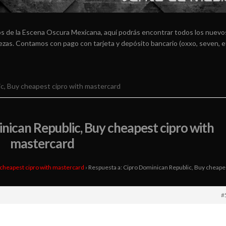
os de la Escena Oscura Mexicana, aquí podrás encontrar todos los nuevos
arezas. Contamos con pago con tarjeta y depósito bancario (oxxo, seven, e
c, Buy cheapest cipro with mastercard
nican Republic, Buy cheapest cipro with
mastercard
 cheapest cipro with mastercard
›
Respuesta a: Cipro Dominican Republic, Buy cheape
#