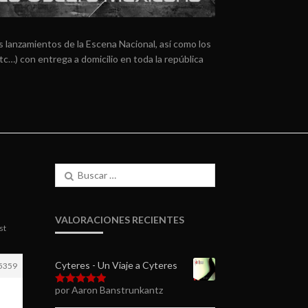
 lanzamientos de la Escena Nacional, así como los
tc…) con entrega a domicilio en toda la república
Buscar:
VALORACIONES RECIENTES
st
Cyteres - Un Viaje a Cyteres
5359
por Aaron Banstrunkantz
Valorado en
5
de 5