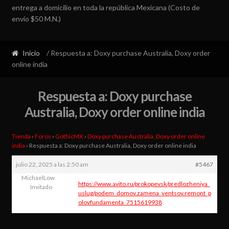
entrega a domicilio en toda la república Mexicana (Costo de
envío $50 M.N.)
Inicio
/ Respuesta a: Doxy purchase Australia, Doxy order
online india
Respuesta a: Doxy purchase
Australia, Doxy order online india
Tienda
›
Foros
›
GothicMX
›
Doxy purchase Australia, Doxy order online
india
›
Respuesta a: Doxy purchase Australia, Doxy order online india
julio 22, 2025 a las 2:50 am
#5467
MichaelLow
https://www.avito.ru/prokopevsk/predlozheniya_
Invitado
uslug/podem_domov.zamena_ventsov.remont_p
olovfundamenta_7515619938