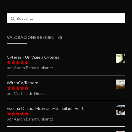
Buscar:
VALORACIONES RECIENTES
Cyteres - Un Viaje a Cyteres
por Aaron Banstrunkantz
Valorado en
5
de 5
WitchCo/Reborn
por Martillo de Hierro
Valorado en
5
de 5
Escena Oscura Mexicana/Compilado Vol 1
por Aaron Banstrunkantz
Valorado en
5
de 5