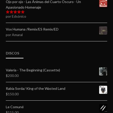
Ojo por ojo - Las Ánimas del Cuarto Oscuro - Un
Apasionado Homenaje
por Edsónico
Valorado en
5
de 5
Vox Humana /Remix/ES Remix/ED
por Amaral
DISCOS
Valeria - The Beginning (Cassette)
$
200.00
Rabia Sorda/ King of the Wasted Land
$
150.00
Le Comuné
$
115.00