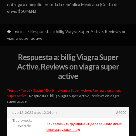
entrega a domicilio en toda la república Mexicana (Costo de
envío $50 M.N.)
Inicio
/ Respuesta a: billig Viagra Super Active, Reviews on
viagra super active
Respuesta a: billig Viagra Super
Active, Reviews on viagra super
active
Tienda
›
Foros
›
GothicMX
›
billig Viagra Super Active, Reviews on viagra
super active
›
Respuesta a: billig Viagra Super Active, Reviews on viagra
super active
mayo 12, 2025 a las 10:04 pm
#4905
Traviswocky
Как заменить фундамент деревянного дома
Invitado
своими руками -под