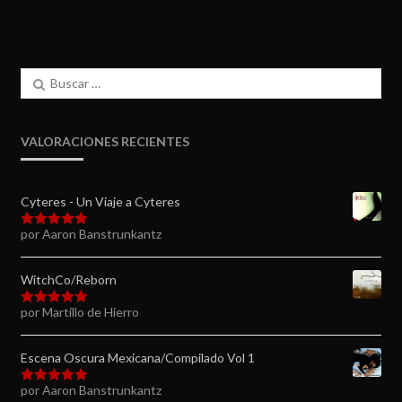
Buscar:
VALORACIONES RECIENTES
Cyteres - Un Viaje a Cyteres
por Aaron Banstrunkantz
Valorado en
5
de 5
WitchCo/Reborn
por Martillo de Hierro
Valorado en
5
de 5
Escena Oscura Mexicana/Compilado Vol 1
por Aaron Banstrunkantz
Valorado en