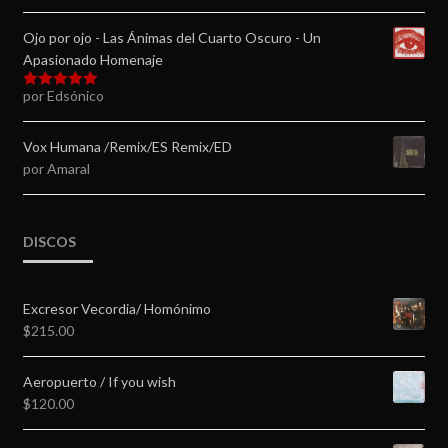
5
de 5
Ojo por ojo - Las Ánimas del Cuarto Oscuro - Un
Apasionado Homenaje
por Edsónico
Valorado en
5
de 5
Vox Humana /Remix/ES Remix/ED
por Amaral
DISCOS
Excresor Vecordia/ Homónimo
$
215.00
Aeropuerto / If you wish
$
120.00