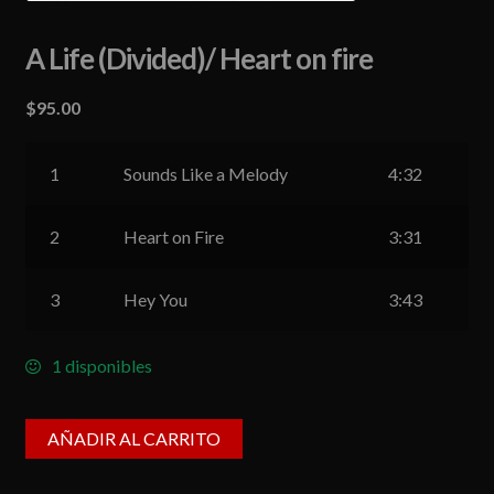
A Life (Divided)/ Heart on fire
$
95.00
1
Sounds Like a Melody
4:32
2
Heart on Fire
3:31
3
Hey You
3:43
1 disponibles
AÑADIR AL CARRITO