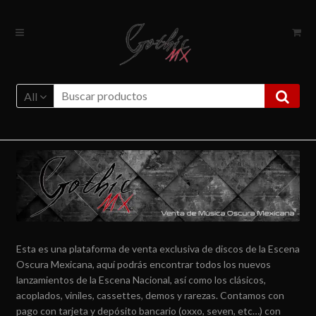
Ir
Ir
a
al
la
contenido
navegación
All
Esta es una plataforma de venta exclusiva de discos de la Escena
Oscura Mexicana, aquí podrás encontrar todos los nuevos
lanzamientos de la Escena Nacional, así como los clásicos,
acoplados, viniles, cassettes, demos y rarezas. Contamos con
pago con tarjeta y depósito bancario (oxxo, seven, etc…) con