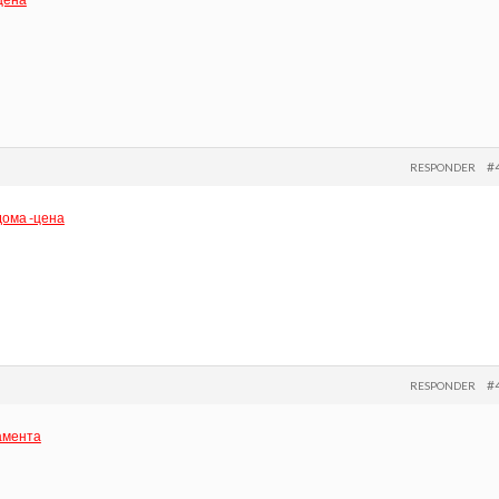
#
RESPONDER
ома -цена
#
RESPONDER
амента