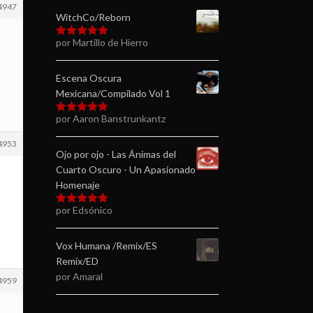
4947
WitchCo/Reborn
por Martillo de Hierro
Valorado en
5
de 5
Escena Oscura
Mexicana/Compilado Vol 1
por Aaron Banstrunkantz
Valorado en
5
de 5
4953
Ojo por ojo - Las Ánimas del
Cuarto Oscuro - Un Apasionado
Homenaje
por Edsónico
Valorado en
5
de 5
Vox Humana /Remix/ES
Remix/ED
por Amaral
4959