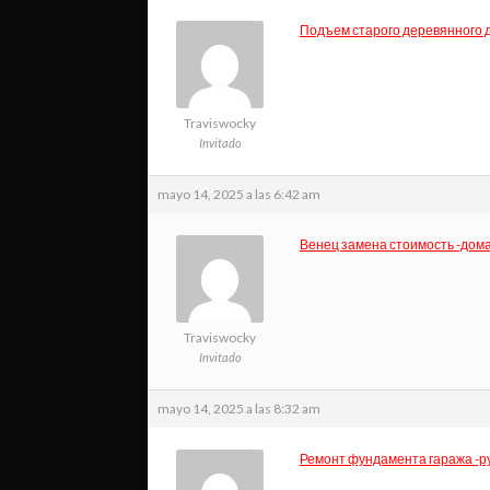
Подъем старого деревянного 
Traviswocky
Invitado
mayo 14, 2025 a las 6:42 am
Венец замена стоимость -дом
Traviswocky
Invitado
mayo 14, 2025 a las 8:32 am
Ремонт фундамента гаража -р