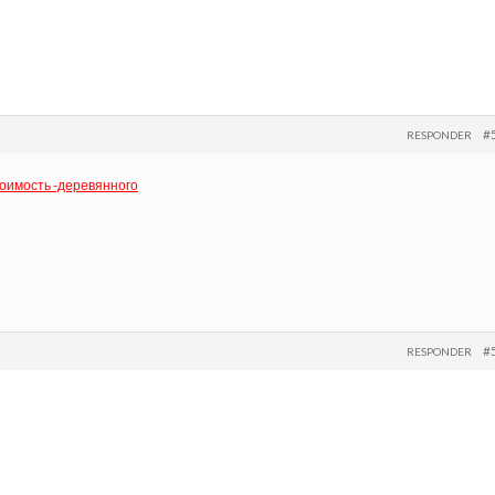
#
RESPONDER
тоимость -деревянного
#
RESPONDER