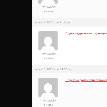
Traviswocky
Invitado
mayo 13, 2025 a las 9:18 pm
Подъем деревянного дома це
Traviswocky
Invitado
mayo 13, 2025 a las 11:06 pm
Поднятие дома на винтовые с
Traviswocky
Invitado