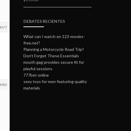
DEBATES RECIENTES
4977
What can I watch on 123-movies-
free.net?
Planning a Motorcycle Road Trip?
Don’t Forget These Essentials
mouth gag provides secure fit for
playful sessions
777bet online
sexy toys for men featuring quality
4983
materials