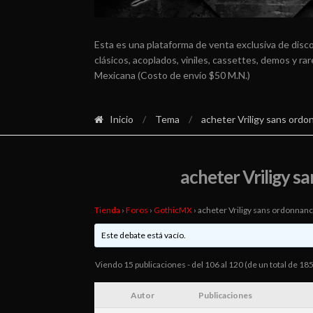
Esta es una plataforma de venta exclusiva de disc
clásicos, acoplados, viniles, cassettes, demos y r
Mexicana (Costo de envío $50 M.N.)
Inicio
/
Tema
/
acheter Vriligy sans ordo
acheter Vriligy s
Tienda
›
Foros
›
GothicMX
›
acheter Vriligy sans ordonnanc
Este debate está vacío.
Viendo 15 publicaciones - del 106 al 120 (de un total de 185
Autor
Publicaciones