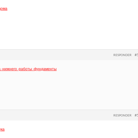
дома
#
RESPONDER
а -нижнего -работы -фундаменты
#
RESPONDER
ука