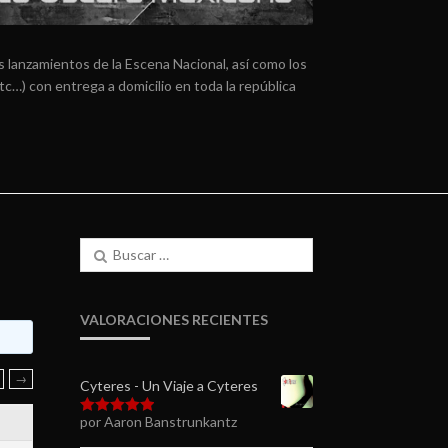
 lanzamientos de la Escena Nacional, así como los
tc…) con entrega a domicilio en toda la república
Buscar:
VALORACIONES RECIENTES
→
Cyteres - Un Viaje a Cyteres
por Aaron Banstrunkantz
Valorado en
5
de 5