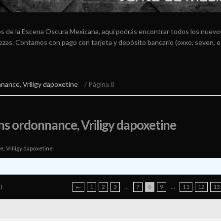
os de la Escena Oscura Mexicana, aquí podrás encontrar todos los nuevos
arezas. Contamos con pago con tarjeta y depósito bancario (oxxo, seven, e
nnance, Vriligy dapoxetine
/ Página 8
ans ordonnance, Vriligy dapoxetine
e, Vriligy dapoxetine
)
←
1
2
3
…
7
8
9
…
11
12
13