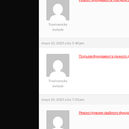
Traviswocky
Invitado
mayo 13, 2025 a las 5:40 pm
Подъем фундамента дачного д
Traviswocky
Invitado
mayo 13, 2025 a las 7:30 pm
Реконструкция свайного фунд