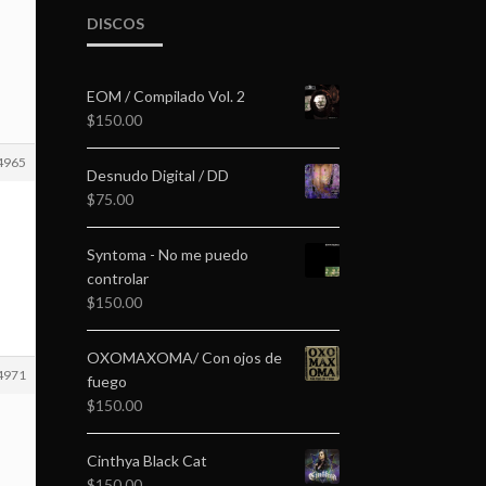
DISCOS
EOM / Compilado Vol. 2
$
150.00
4965
Desnudo Digital / DD
$
75.00
Syntoma - No me puedo
controlar
$
150.00
OXOMAXOMA/ Con ojos de
4971
fuego
$
150.00
Cinthya Black Cat
$
150.00