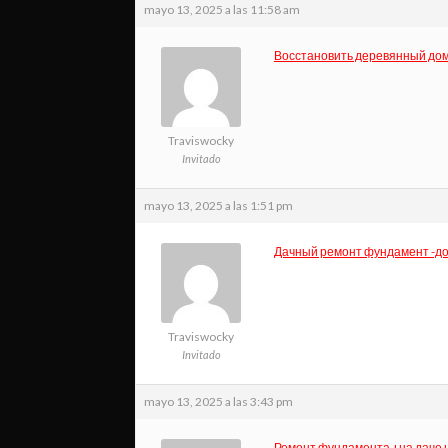
mayo 13, 2025 a las 11:58 am
Восстановить деревянный до
Traviswocky
Invitado
mayo 13, 2025 a las 1:51 pm
Дачный ремонт фундамент -д
Traviswocky
Invitado
mayo 13, 2025 a las 3:43 pm
Ремонт фундамента +на даче 