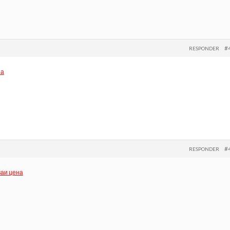
#
RESPONDER
на
#
RESPONDER
ваи цена