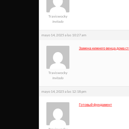
Traviswocky
Invitado
mayo 14, 2025 a las 10:27 am
Замена нижнего венца дома с
Traviswocky
Invitado
mayo 14, 2025 a las 12:18 pm
Готовый фундамент