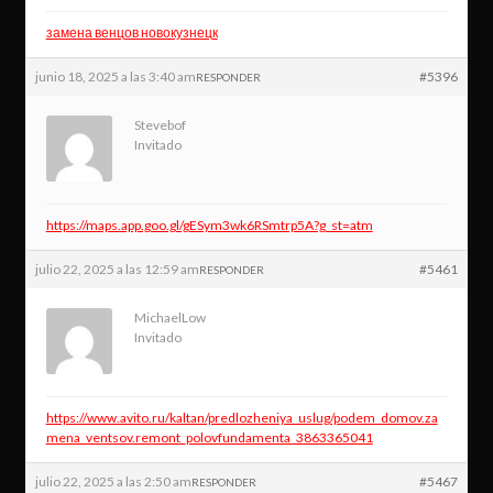
замена венцов новокузнецк
junio 18, 2025 a las 3:40 am
#5396
RESPONDER
Stevebof
Invitado
https://maps.app.goo.gl/gESym3wk6RSmtrp5A?g_st=atm
julio 22, 2025 a las 12:59 am
#5461
RESPONDER
MichaelLow
Invitado
https://www.avito.ru/kaltan/predlozheniya_uslug/podem_domov.za
mena_ventsov.remont_polovfundamenta_3863365041
julio 22, 2025 a las 2:50 am
#5467
RESPONDER