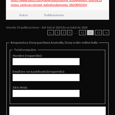
https://www.avito.ru/myski/predlozheniya_uslug/podem_domov.za
mena_ventsov.remont_polovfundamenta_3830892020
Autor
Publicaciones
Viendo 15 publicaciones - del 166 al 180 (de un total de 186)
←
1
2
3
…
11
12
13
→
Respuesta a: Doxy purchase Australia, Doxy order online india
Tu información:
Nombre (requerido):
Email (no será publicado)(requerido):
Sitio Web: