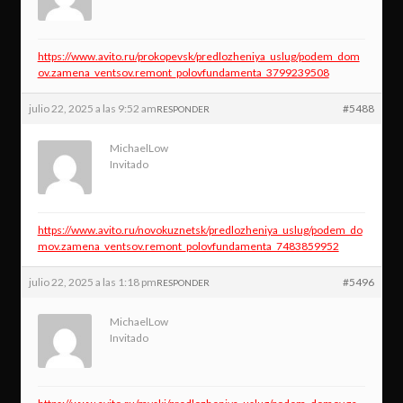
https://www.avito.ru/prokopevsk/predlozheniya_uslug/podem_dom
ov.zamena_ventsov.remont_polovfundamenta_3799239508
julio 22, 2025 a las 9:52 am
#5488
RESPONDER
MichaelLow
Invitado
https://www.avito.ru/novokuznetsk/predlozheniya_uslug/podem_do
mov.zamena_ventsov.remont_polovfundamenta_7483859952
julio 22, 2025 a las 1:18 pm
#5496
RESPONDER
MichaelLow
Invitado