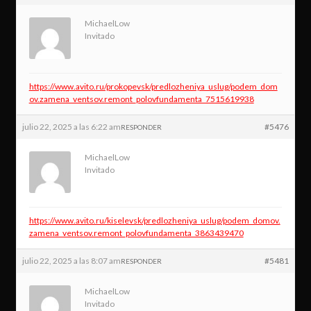
MichaelLow
Invitado
https://www.avito.ru/prokopevsk/predlozheniya_uslug/podem_dom
ov.zamena_ventsov.remont_polovfundamenta_7515619938
julio 22, 2025 a las 6:22 am
#5476
RESPONDER
MichaelLow
Invitado
https://www.avito.ru/kiselevsk/predlozheniya_uslug/podem_domov.
zamena_ventsov.remont_polovfundamenta_3863439470
julio 22, 2025 a las 8:07 am
#5481
RESPONDER
MichaelLow
Invitado