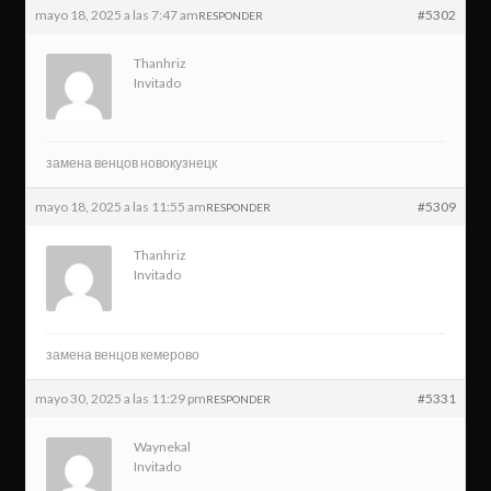
mayo 18, 2025 a las 7:47 am
#5302
RESPONDER
Thanhriz
Invitado
замена венцов новокузнецк
mayo 18, 2025 a las 11:55 am
#5309
RESPONDER
Thanhriz
Invitado
замена венцов кемерово
mayo 30, 2025 a las 11:29 pm
#5331
RESPONDER
Waynekal
Invitado