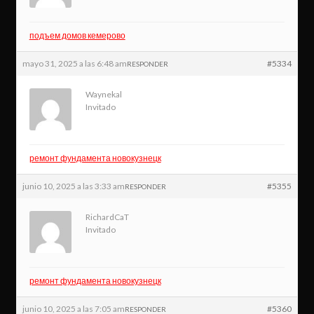
подъем домов кемерово
mayo 31, 2025 a las 6:48 am
#5334
RESPONDER
Waynekal
Invitado
ремонт фундамента новокузнецк
junio 10, 2025 a las 3:33 am
#5355
RESPONDER
RichardCaT
Invitado
ремонт фундамента новокузнецк
junio 10, 2025 a las 7:05 am
#5360
RESPONDER