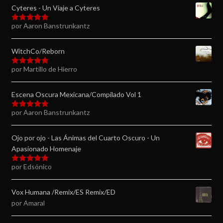
Cyteres - Un Viaje a Cyteres
por Aaron Banstrunkantz
Valorado en
5
de 5
WitchCo/Reborn
por Martillo de Hierro
Valorado en
5
de 5
Escena Oscura Mexicana/Compilado Vol 1
por Aaron Banstrunkantz
Valorado en
5
de 5
Ojo por ojo - Las Ánimas del Cuarto Oscuro - Un
Apasionado Homenaje
por Edsónico
Valorado en
5
de 5
Vox Humana /Remix/ES Remix/ED
por Amaral