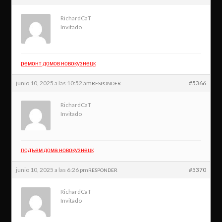
RichardCaT
Invitado
ремонт домов новокузнецк
junio 10, 2025 a las 10:52 am
#5366
RESPONDER
RichardCaT
Invitado
подъем дома новокузнецк
junio 10, 2025 a las 6:26 pm
#5370
RESPONDER
RichardCaT
Invitado