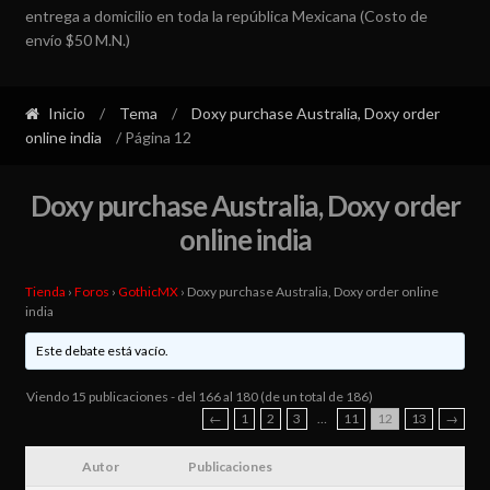
entrega a domicilio en toda la república Mexicana (Costo de
envío $50 M.N.)
Inicio
/
Tema
/
Doxy purchase Australia, Doxy order
online india
/ Página 12
Doxy purchase Australia, Doxy order
online india
Tienda
›
Foros
›
GothicMX
›
Doxy purchase Australia, Doxy order online
india
Este debate está vacío.
Viendo 15 publicaciones - del 166 al 180 (de un total de 186)
←
1
2
3
…
11
12
13
→
Autor
Publicaciones