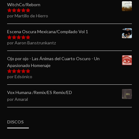
WitchCo/Reborn
por Martillo de Hierro
Valorado en
5
de 5
Escena Oscura Mexicana/Compilado Vol 1
por Aaron Banstrunkantz
Valorado en
5
de 5
Ojo por ojo - Las Ánimas del Cuarto Oscuro - Un
Apasionado Homenaje
por Edsónico
Valorado en
5
de 5
Vox Humana /Remix/ES Remix/ED
por Amaral
DISCOS