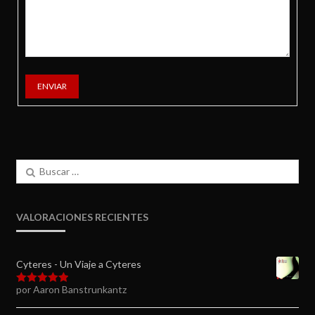
ENVIAR
Buscar:
VALORACIONES RECIENTES
Cyteres - Un Viaje a Cyteres
por Aaron Banstrunkantz
Valorado en
5
de 5