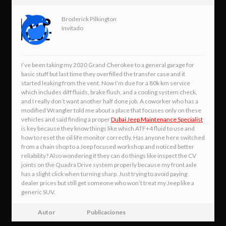
Broderick Pilkington
Invitado
I’ve been taking my 2020 Grand Cherokee to a general garage for
basic stuff but last time they overfilled the transfer case and it
started leaking from the vent. Now I’m due for a 80k km service
which includes diff fluids, brake flush, and a cooling system check,
and I really don’t want another half done job. A coworker who has a
modified Wrangler told me about a place that focuses only on these
vehicles and said finding a proper
Dubai Jeep Maintenance Specialist
is key because they know things like which ATF+4 fluid to use and
how to reset the oil life monitor correctly. Has anyone here switched
from a chain shop to a Jeep focused workshop and noticed better
reliability? Also wondering if they can do things like inspect the CV
joints on the Quadra Drive system properly because my front axle
has a slight click when turning sharp. Just trying to avoid paying
dealer prices but still get someone who won’t treat my Jeep like a
generic SUV.
Autor
Publicaciones