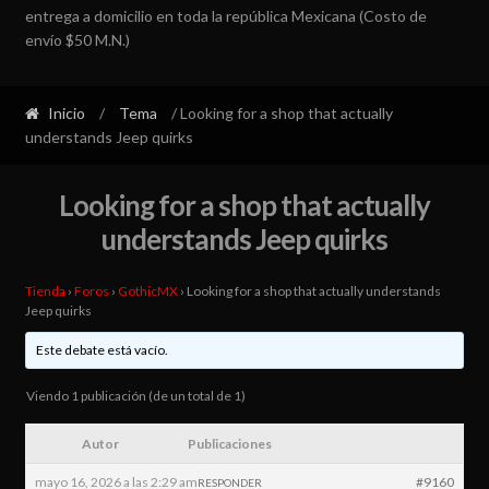
entrega a domicilio en toda la república Mexicana (Costo de
envío $50 M.N.)
Inicio
/
Tema
/ Looking for a shop that actually
understands Jeep quirks
Looking for a shop that actually
understands Jeep quirks
Tienda
›
Foros
›
GothicMX
›
Looking for a shop that actually understands
Jeep quirks
Este debate está vacío.
Viendo 1 publicación (de un total de 1)
Autor
Publicaciones
mayo 16, 2026 a las 2:29 am
#9160
RESPONDER