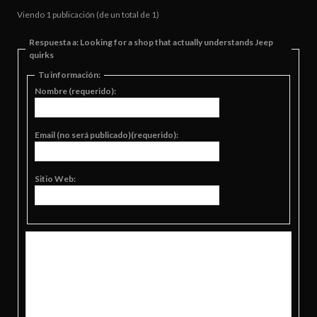
Viendo 1 publicación (de un total de 1)
Respuesta a: Looking for a shop that actually understands Jeep
quirks
Tu información:
Nombre (requerido):
Email (no será publicado)(requerido):
Sitio Web: