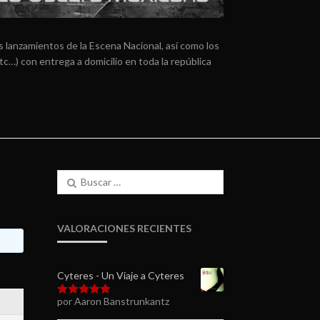
 lanzamientos de la Escena Nacional, así como los
tc…) con entrega a domicilio en toda la república
Buscar:
VALORACIONES RECIENTES
Cyteres - Un Viaje a Cyteres
por Aaron Banstrunkantz
Valorado en
5
de 5