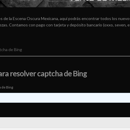
os de la Escena Oscura Mexicana, aquí podrás encontrar todos los nuevos
arezas. Contamos con pago con tarjeta y depósito bancario (oxxo, seven, e
tcha de Bing
ra resolver captcha de Bing
a de Bing