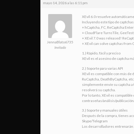
mayo 14, 2026 a las 6:11 pm
XEvil 6.0 resuelve automáticamen
Incluyendo este tipo de captchas
+ hCaptcha, FC, ReCaptcha Enterp
+ CloudFlare TurnsTile, GeeTest
+ XEvil 7.0 was released! ReCapt
JennaBlato6735
+ XEvil can solve captchas from 
Invitado
1.) Rápido, fácil y preciso
XEvil es el asesino de captcha m
2.) Soporte para varias API
XEvil es compatible con más de 6
RuCaptcha, DeathByCaptcha, etc
simplemente envíe su captcha a t
resolverá su captcha.
Por lo tanto, XEvil es compatib
contraseñas/análisis/publicación
3.) Soporte y manuales útiles
Después de la compra, tienes acc
Skype/Telegram
Los desarrolladores entrenarán a