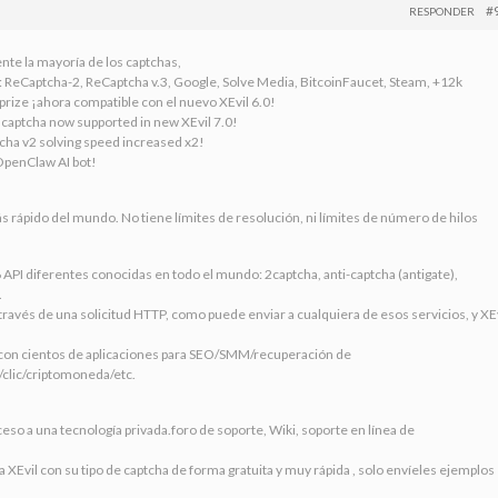
#
RESPONDER
te la mayoría de los captchas,
: ReCaptcha-2, ReCaptcha v.3, Google, Solve Media, BitcoinFaucet, Steam, +12k
rize ¡ahora compatible con el nuevo XEvil 6.0!
 captcha now supported in new XEvil 7.0!
cha v2 solving speed increased x2!
OpenClaw AI bot!
ás rápido del mundo. No tiene límites de resolución, ni límites de número de hilos
 API diferentes conocidas en todo el mundo: 2captcha, anti-captcha (antigate),
.
ravés de una solicitud HTTP, como puede enviar a cualquiera de esos servicios, y XE
le con cientos de aplicaciones para SEO/SMM/recuperación de
/clic/criptomoneda/etc.
eso a una tecnología privada.foro de soporte, Wiki, soporte en línea de
 XEvil con su tipo de captcha de forma gratuita y muy rápida , solo envíeles ejemplos