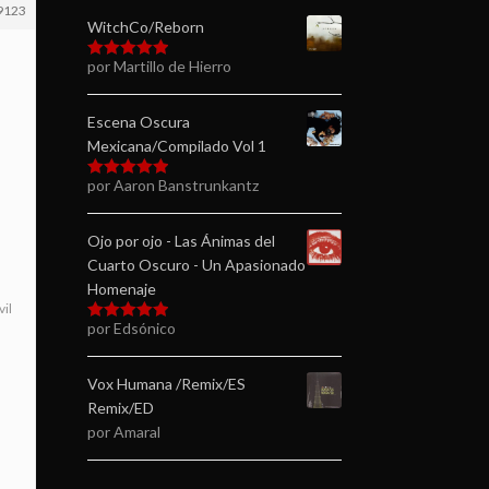
9123
WitchCo/Reborn
por Martillo de Hierro
Valorado en
5
de 5
Escena Oscura
Mexicana/Compilado Vol 1
por Aaron Banstrunkantz
Valorado en
5
de 5
Ojo por ojo - Las Ánimas del
Cuarto Oscuro - Un Apasionado
Homenaje
vil
por Edsónico
Valorado en
5
de 5
Vox Humana /Remix/ES
Remix/ED
por Amaral