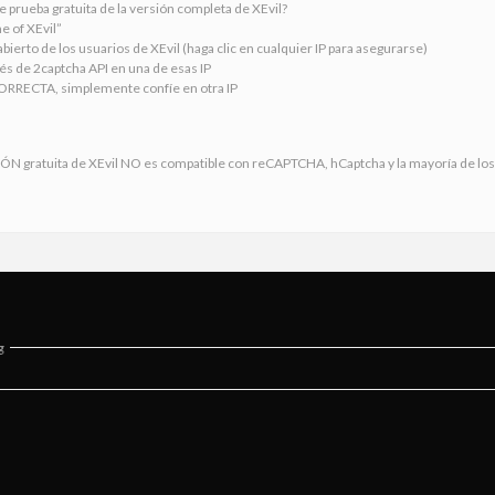
 prueba gratuita de la versión completa de XEvil?
e of XEvil”
abierto de los usuarios de XEvil (haga clic en cualquier IP para asegurarse)
vés de 2captcha API en una de esas IP
CORRECTA, simplemente confíe en otra IP
gratuita de XEvil NO es compatible con reCAPTCHA, hCaptcha y la mayoría de los
g