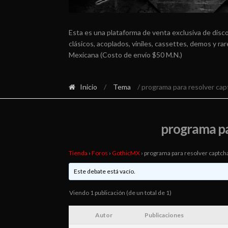
Esta es una plataforma de venta exclusiva de disc
clásicos, acoplados, viniles, cassettes, demos y r
Mexicana (Costo de envío $50 M.N.)
Inicio
/
Tema
/ programa para resolver cap
programa pa
Tienda
›
Foros
›
GothicMX
›
programa para resolver captch
Este debate está vacío.
Viendo 1 publicación (de un total de 1)
Autor
Publicaciones