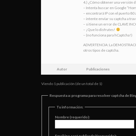
4.) ¿Cómo obtener una versión de
– Intenta buscar en Google “Hom
– encontrará IP con el puerto 80 
– intente enviar su captcha a tra
– si tiene un error de CLAVE IN
– ¡Que lo disfrutes!
– (no funciona para hCaptcha!)
ADVERTENCIA: La DEMOSTRACIÓN 
otros tipos de captcha.
Autor
Publicaciones
Viendo 1 publicación (de un total de 1)
Respuesta a: programa para resolver captcha de Bin
Tu información:
Nombre (requerido):
Email (no será publicado)(requerido):