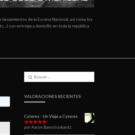
 lanzamientos de la Escena Nacional, así como los
tc…) con entrega a domicilio en toda la república
Buscar:
VALORACIONES RECIENTES
Cyteres - Un Viaje a Cyteres
por Aaron Banstrunkantz
Valorado en
5
de 5