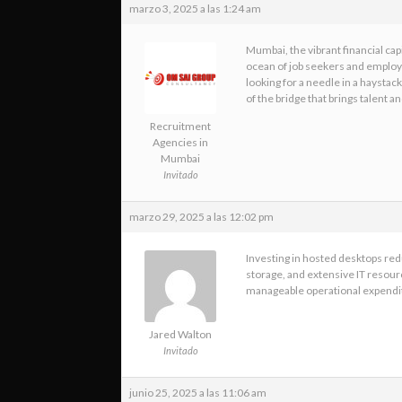
marzo 3, 2025 a las 1:24 am
Mumbai, the vibrant financial capi
ocean of job seekers and employe
looking for a needle in a haystac
of the bridge that brings talent a
Recruitment
Agencies in
Mumbai
Invitado
marzo 29, 2025 a las 12:02 pm
Investing in hosted desktops red
storage, and extensive IT resour
manageable operational expendit
Jared Walton
Invitado
junio 25, 2025 a las 11:06 am