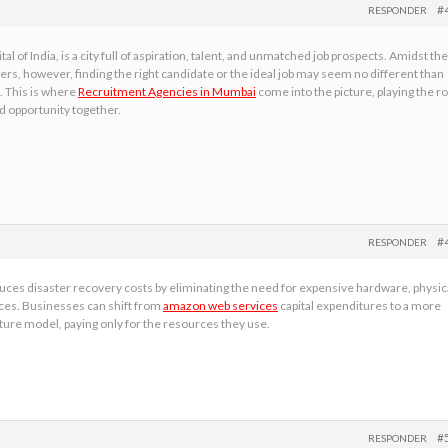
#
RESPONDER
tal of India, is a city full of aspiration, talent, and unmatched job prospects. Amidst the
rs, however, finding the right candidate or the ideal job may seem no different than
k. This is where
Recruitment Agencies in Mumbai
come into the picture, playing the ro
nd opportunity together.
#
RESPONDER
uces disaster recovery costs by eliminating the need for expensive hardware, physic
ces. Businesses can shift from
amazon web services
capital expenditures to a more
ure model, paying only for the resources they use.
#
RESPONDER