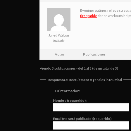
Evening routines relieve stress
tirzepatide
dance workouts helps
Jared Walton
Invitado
Autor
Publicaciones
Viendo 3 publicaciones - del 1 al 3 (de un total de 3)
Respuesta a: Recruitment Agencies in Mumbai
Tu información:
Nombre (requerido):
Email (no será publicado)(requerido):