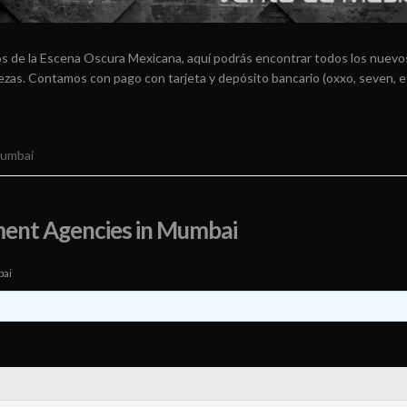
os de la Escena Oscura Mexicana, aquí podrás encontrar todos los nuevos
arezas. Contamos con pago con tarjeta y depósito bancario (oxxo, seven, e
Mumbai
ment Agencies in Mumbai
bai