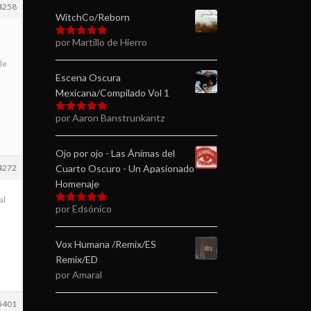
4258
WitchCo/Reborn
por Martillo de Hierro
Valorado en
5
de 5
le
Escena Oscura
Mexicana/Compilado Vol 1
por Aaron Banstrunkantz
Valorado en
5
de 5
Ojo por ojo - Las Ánimas del
4272
Cuarto Oscuro - Un Apasionado
Homenaje
al
por Edsónico
Valorado en
5
de 5
Vox Humana /Remix/ES
Remix/ED
por Amaral
5401