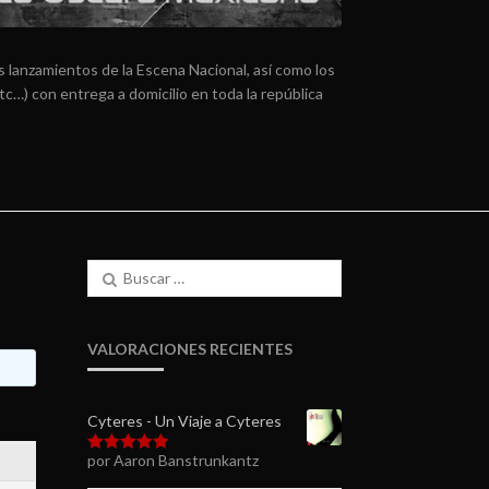
 lanzamientos de la Escena Nacional, así como los
tc…) con entrega a domicilio en toda la república
Buscar:
VALORACIONES RECIENTES
Cyteres - Un Viaje a Cyteres
por Aaron Banstrunkantz
Valorado en
5
de 5