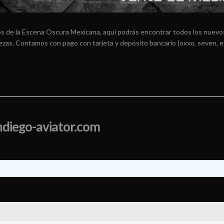
os de la Escena Oscura Mexicana, aquí podrás encontrar todos los nuevos
arezas. Contamos con pago con tarjeta y depósito bancario (oxxo, seven, e
ndiego-aviator.com