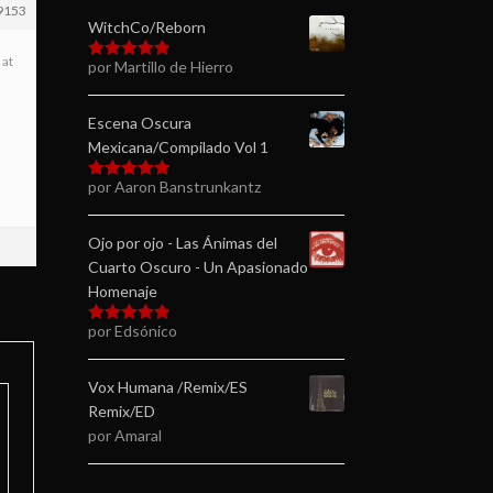
9153
WitchCo/Reborn
 at
por Martillo de Hierro
Valorado en
5
de 5
Escena Oscura
Mexicana/Compilado Vol 1
por Aaron Banstrunkantz
Valorado en
5
de 5
Ojo por ojo - Las Ánimas del
Cuarto Oscuro - Un Apasionado
Homenaje
por Edsónico
Valorado en
5
de 5
Vox Humana /Remix/ES
Remix/ED
por Amaral