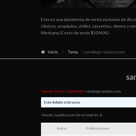
Esta es una plataforma de venta exclusiva de disc
clásicos, acoplados, viniles, cassettes, demos y r
Mexicana (Costo de envío $50 M.N.)
Inicio
/
Tema
/ sandiego-aviator.com
sa
Tienda
›
Foros
›
GothicMX
›
sandiego-aviator.com
Este debate está vacío.
Viendo 1 publicación (de un total de 1)
Autor
Publicaciones