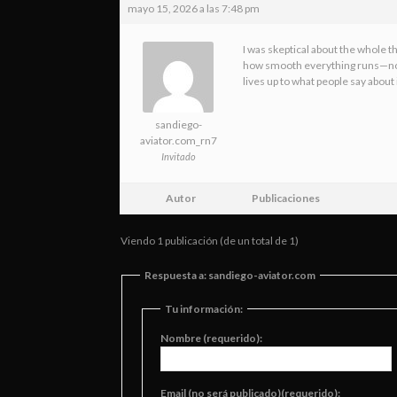
mayo 15, 2026 a las 7:48 pm
I was skeptical about the whole thi
how smooth everything runs—no la
lives up to what people say about i
sandiego-
aviator.com_rn7
Invitado
Autor
Publicaciones
Viendo 1 publicación (de un total de 1)
Respuesta a: sandiego-aviator.com
Tu información:
Nombre (requerido):
Email (no será publicado)(requerido):