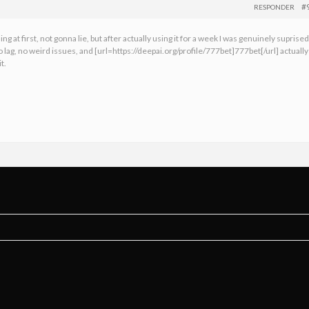
#
RESPONDER
ng at first, not gonna lie, but after actually using it for a week I was genuinely suprised
g, no weird issues, and [url=https://deepai.org/profile/777bet]777bet[/url] actually
t.