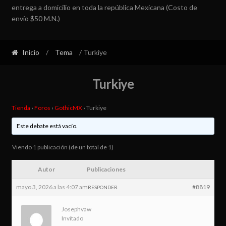
entrega a domicilio en toda la república Mexicana (Costo de
envío $50 M.N.)
Inicio
/
Tema
/ Turkiye
Turkiye
Tienda
›
Foros
›
GothicMX
›
Turkiye
Este debate está vacío.
Viendo 1 publicación (de un total de 1)
Autor
Publicaciones
mayo 3, 2026 a las 4:07 am
#8819
RESPONDER
Josephvaw
Invitado