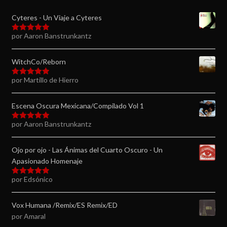
Cyteres - Un Viaje a Cyteres
por Aaron Banstrunkantz
Valorado en
5
de 5
WitchCo/Reborn
por Martillo de Hierro
Valorado en
5
de 5
Escena Oscura Mexicana/Compilado Vol 1
por Aaron Banstrunkantz
Valorado en
5
de 5
Ojo por ojo - Las Ánimas del Cuarto Oscuro - Un
Apasionado Homenaje
por Edsónico
Valorado en
5
de 5
Vox Humana /Remix/ES Remix/ED
por Amaral