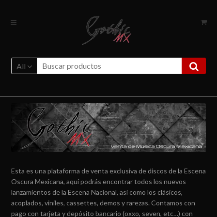
Ir
Ir
a
al
la
contenido
navegación
All
Esta es una plataforma de venta exclusiva de discos de la Escena
Oscura Mexicana, aquí podrás encontrar todos los nuevos
lanzamientos de la Escena Nacional, así como los clásicos,
acoplados, viniles, cassettes, demos y rarezas. Contamos con
pago con tarjeta y depósito bancario (oxxo, seven, etc…) con