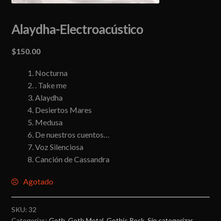
Alaydha-Electroacústico
$
150.00
Nocturna
. Take me
Alaydha
Desiertos Mares
Medusa
De nuestros cuentos…
Voz Silenciosa
Canción de Cassandra
Agotado
SKU:
32
Categorías:
Goth
,
Goth Metal
,
Gothic Rock
,
Sin categorizar
,