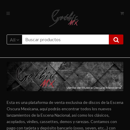
Ir
Ir
a
al
la
contenido
navegación
All
Esta es una plataforma de venta exclusiva de discos de la Escena
Oscura Mexicana, aquí podrás encontrar todos los nuevos
lanzamientos de la Escena Nacional, así como los clásicos,
acoplados, viniles, cassettes, demos y rarezas. Contamos con
pago con tarjeta y depósito bancario (oxxo, seven, etc…) con