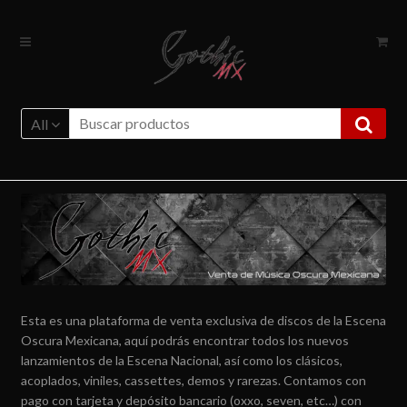
Ir
Ir
a
al
la
contenido
navegación
All
Esta es una plataforma de venta exclusiva de discos de la Escena
Oscura Mexicana, aquí podrás encontrar todos los nuevos
lanzamientos de la Escena Nacional, así como los clásicos,
acoplados, viniles, cassettes, demos y rarezas. Contamos con
pago con tarjeta y depósito bancario (oxxo, seven, etc…) con