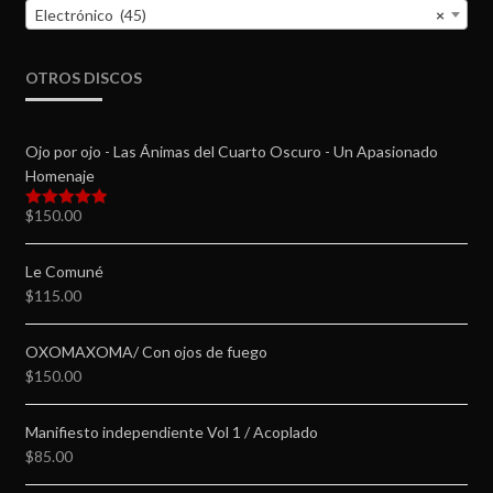
Electrónico (45)
×
OTROS DISCOS
Ojo por ojo - Las Ánimas del Cuarto Oscuro - Un Apasionado
Homenaje
$
150.00
Valorado en
5.00
de 5
Le Comuné
$
115.00
OXOMAXOMA/ Con ojos de fuego
$
150.00
Manifiesto independiente Vol 1 / Acoplado
$
85.00