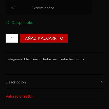
13
Exterminados
3 disponibles
Bulbo
AÑADIR AL CARRITO
Project
/
Corre
Categorías:
Electrónico
,
Industrial
,
Todos los discos
mientras
puedas
cantidad
Descripción
Valoraciones (0)