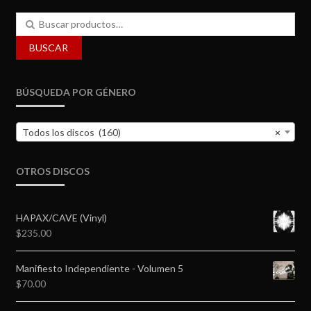
Buscar
por:
BUSCAR
BÚSQUEDA POR GÉNERO
Todos los discos (160)
×
OTROS DISCOS
HAPAX/CAVE (Vinyl)
$
235.00
Manifiesto Independiente - Volumen 5
$
70.00