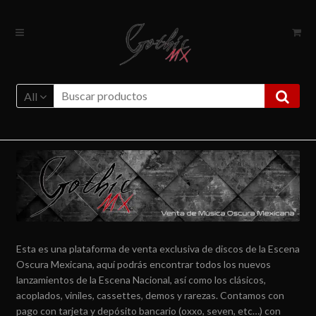
Ir
Ir
a
al
la
contenido
navegación
All
Esta es una plataforma de venta exclusiva de discos de la Escena
Oscura Mexicana, aquí podrás encontrar todos los nuevos
lanzamientos de la Escena Nacional, así como los clásicos,
acoplados, viniles, cassettes, demos y rarezas. Contamos con
pago con tarjeta y depósito bancario (oxxo, seven, etc…) con