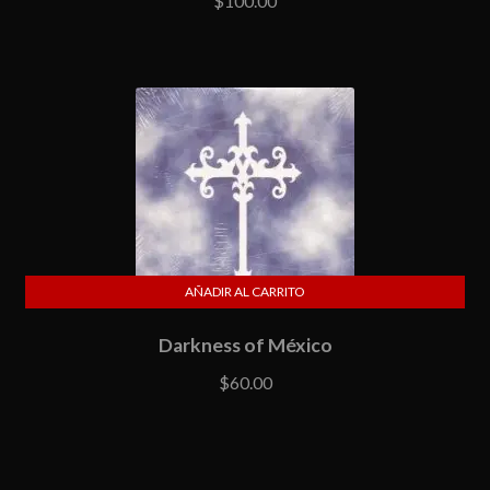
$
100.00
AÑADIR AL CARRITO
Darkness of México
$
60.00