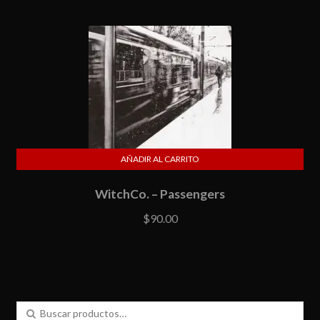
AÑADIR AL CARRITO
WitchCo. – Passengers
$
90.00
Buscar