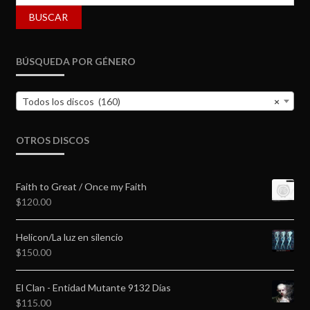
por:
BUSCAR
BÚSQUEDA POR GÉNERO
Todos los discos (160)
×
OTROS DISCOS
Faith to Great / Once my Faith
$
120.00
Helicon/La luz en silencio
$
150.00
El Clan - Entidad Mutante 9132 Días
$
115.00