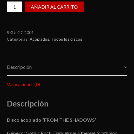
From
AÑADIR AL CARRITO
the
Shadows/Varias
bandas
SKU:
GCD001
cantidad
Categorías:
Acoplados
,
Todos los discos
Descripción
Valoraciones (0)
Descripción
Disco acoplado “FROM THE SHADOWS”
Género:
Gothic Rock, Dark Wave, Ethereal, Synth Pop