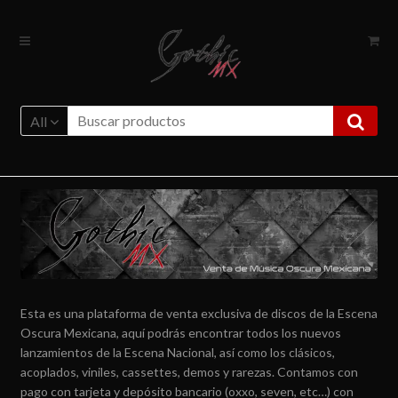
Ir
Ir
a
al
la
contenido
navegación
All
Esta es una plataforma de venta exclusiva de discos de la Escena
Oscura Mexicana, aquí podrás encontrar todos los nuevos
lanzamientos de la Escena Nacional, así como los clásicos,
acoplados, viniles, cassettes, demos y rarezas. Contamos con
pago con tarjeta y depósito bancario (oxxo, seven, etc…) con