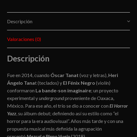
Descripción
Valoraciones (0)
Descripción
Fue en 2014, cuando
Óscar Tanat
(voz y letras),
Heri
Ángelo Tana
t (teclados) y
El Fénix Negro
(violín)
conformaron
La bande-son imaginaire
; un proyecto
experimental y
underground
proveniente de Oaxaca,
México. Para ese año, el trío se dio a conocer con
El Horror
Yazz
, su álbum debut; definiendo así su estilo como “el
horror para la era audiovisual”. Años más tarde y con una
propuesta musical más definida la agrupación
presentó
Mezcal a Pleno Vuelo
(2018).