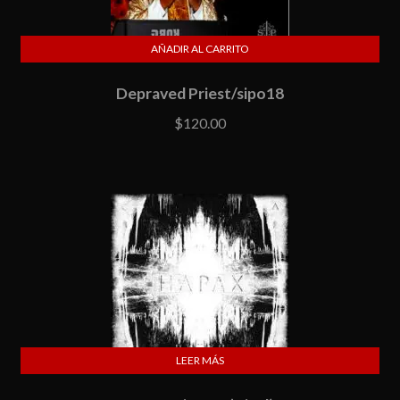
AÑADIR AL CARRITO
Depraved Priest/sipo18
$
120.00
LEER MÁS