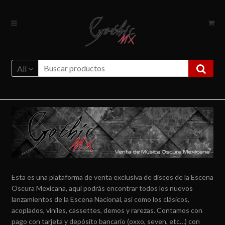
Ir
Ir
a
al
la
contenido
navegación
All
Esta es una plataforma de venta exclusiva de discos de la Escena
Oscura Mexicana, aquí podrás encontrar todos los nuevos
lanzamientos de la Escena Nacional, así como los clásicos,
acoplados, viniles, cassettes, demos y rarezas. Contamos con
pago con tarjeta y depósito bancario (oxxo, seven, etc…) con