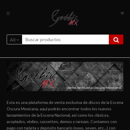
Ir
Ir
a
al
la
contenido
navegación
All
Esta es una plataforma de venta exclusiva de discos de la Escena
Oscura Mexicana, aquí podrás encontrar todos los nuevos
lanzamientos de la Escena Nacional, así como los clásicos,
acoplados, viniles, cassettes, demos y rarezas. Contamos con
pago con tarjeta y depósito bancario (oxxo, seven, etc…) con