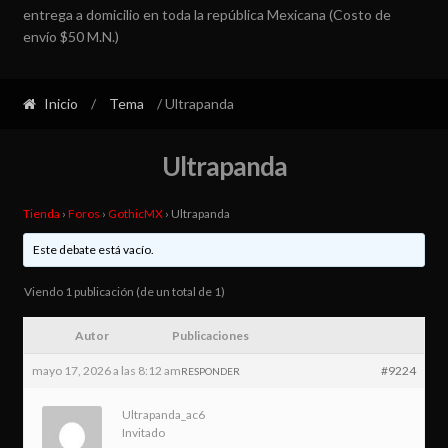
entrega a domicilio en toda la república Mexicana (Costo de
envío $50 M.N.)
Inicio
/
Tema
/ Ultrapanda
Ultrapanda
Tienda
›
Foros
›
GothicMX
›
Ultrapanda
Este debate está vacío.
Viendo 1 publicación (de un total de 1)
Autor
Publicaciones
mayo 17, 2026 a las 8:12 am
#9224
RESPONDER
Ultrapanda_ac6
Invitado