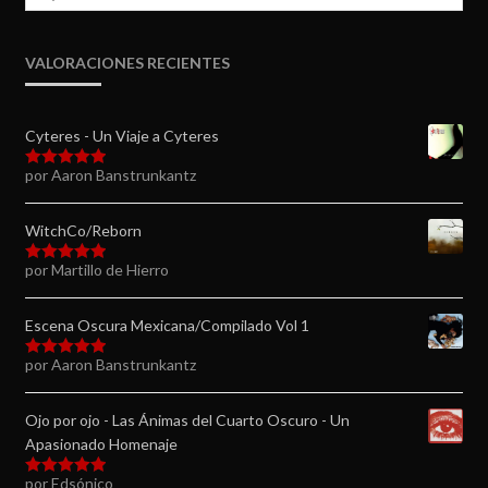
VALORACIONES RECIENTES
Cyteres - Un Viaje a Cyteres
por Aaron Banstrunkantz
Valorado en
5
de 5
WitchCo/Reborn
por Martillo de Hierro
Valorado en
5
de 5
Escena Oscura Mexicana/Compilado Vol 1
por Aaron Banstrunkantz
Valorado en
5
de 5
Ojo por ojo - Las Ánimas del Cuarto Oscuro - Un
Apasionado Homenaje
por Edsónico
Valorado en