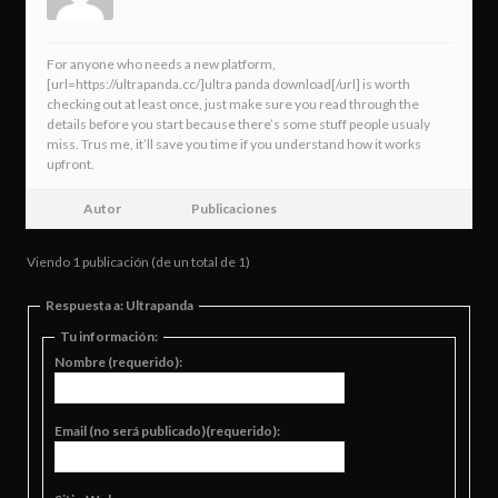
For anyone who needs a new platform,
[url=https://ultrapanda.cc/]ultra panda download[/url] is worth
checking out at least once, just make sure you read through the
details before you start because there’s some stuff people usualy
miss. Trus me, it’ll save you time if you understand how it works
upfront.
Autor
Publicaciones
Viendo 1 publicación (de un total de 1)
Respuesta a: Ultrapanda
Tu información:
Nombre (requerido):
Email (no será publicado)(requerido):