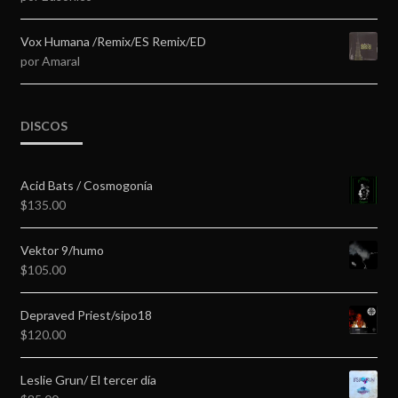
5
de 5
Vox Humana /Remix/ES Remix/ED
por Amaral
DISCOS
Acid Bats / Cosmogonía
$
135.00
Vektor 9/humo
$
105.00
Depraved Priest/sipo18
$
120.00
Leslie Grun/ El tercer día