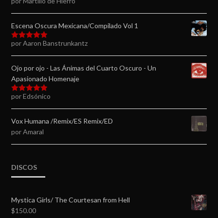
por Martillo de Hierro
Valorado en
5
de 5
Escena Oscura Mexicana/Compilado Vol 1
por Aaron Banstrunkantz
Valorado en
5
de 5
Ojo por ojo - Las Ánimas del Cuarto Oscuro - Un
Apasionado Homenaje
por Edsónico
Valorado en
5
de 5
Vox Humana /Remix/ES Remix/ED
por Amaral
DISCOS
Mystica Girls/ The Courtesan from Hell
$
150.00