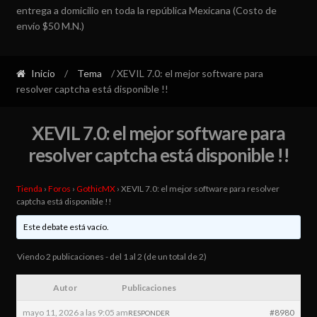
entrega a domicilio en toda la república Mexicana (Costo de
envío $50 M.N.)
Inicio
/
Tema
/ XEVIL 7.0: el mejor software para
resolver captcha está disponible !!
XEVIL 7.0: el mejor software para
resolver captcha está disponible !!
Tienda
›
Foros
›
GothicMX
›
XEVIL 7.0: el mejor software para resolver
captcha está disponible !!
Este debate está vacío.
Viendo 2 publicaciones - del 1 al 2 (de un total de 2)
Autor
Publicaciones
mayo 11, 2026 a las 9:05 am
#8980
RESPONDER