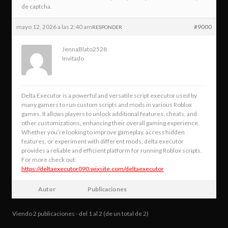
de captcha.
mayo 12, 2026 a las 2:40 am
#9000
RESPONDER
JennaBlato2528
Invitado
Delta Executor is a powerful and versatile script executor used by
many gamers to run custom scripts and mods in various Roblox
games. It allows players to unlock additional features, cheats, and
other customizations, enhancing their overall gaming experience.
Whether you’re looking to improve gameplay, access hidden
features, or experiment with different mods, delta executor
provides a reliable and efficient platform for running Roblox scripts.
For more check out:
https://deltaexecutor090.wixsite.com/deltaexecutor
Autor
Publicaciones
Viendo 2 publicaciones - del 1 al 2 (de un total de 2)