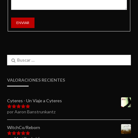
ENVIAR
Buscar:
VALORACIONES RECIENTES
Cyteres - Un Viaje a Cyteres
por Aaron Banstrunkantz
Valorado en
5
de 5
WitchCo/Reborn