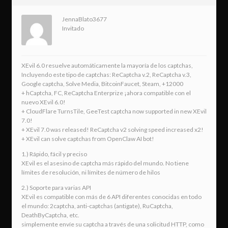
JennaBlato3677
Invitado
XEvil 6.0 resuelve automáticamente la mayoría de los captchas,
Incluyendo este tipo de captchas: ReCaptcha v.2, ReCaptcha v.3,
Google captcha, Solve Media, BitcoinFaucet, Steam, +12000
+ hCaptcha, FC, ReCaptcha Enterprize ¡ahora compatible con el
nuevo XEvil 6.0!
+ CloudFlare TurnsTile, GeeTest captcha now supported in new XEvil
7.0!
+ XEvil 7.0 was released! ReCaptcha v2 solving speed increased x2!
+ XEvil can solve captchas from OpenClaw AI bot!
1.) Rápido, fácil y preciso
XEvil es el asesino de captcha más rápido del mundo. No tiene
límites de resolución, ni límites de número de hilos
2.) Soporte para varias API
XEvil es compatible con más de 6 API diferentes conocidas en todo
el mundo: 2captcha, anti-captchas (antigate), RuCaptcha,
DeathByCaptcha, etc.
simplemente envíe su captcha a través de una solicitud HTTP, como