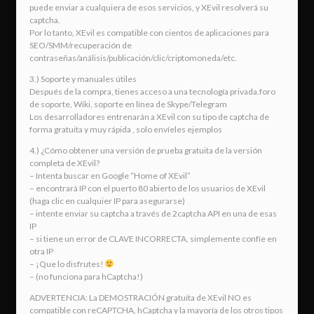
puede enviar a cualquiera de esos servicios, y XEvil resolverá su
captcha.
Por lo tanto, XEvil es compatible con cientos de aplicaciones para
SEO/SMM/recuperación de
contraseñas/análisis/publicación/clic/criptomoneda/etc.
3.) Soporte y manuales útiles
Después de la compra, tienes acceso a una tecnología privada.foro
de soporte, Wiki, soporte en línea de Skype/Telegram
Los desarrolladores entrenarán a XEvil con su tipo de captcha de
forma gratuita y muy rápida , solo envíeles ejemplos
4.) ¿Cómo obtener una versión de prueba gratuita de la versión
completa de XEvil?
– Intenta buscar en Google “Home of XEvil”
– encontrará IP con el puerto 80 abierto de los usuarios de XEvil
(haga clic en cualquier IP para asegurarse)
– intente enviar su captcha a través de 2captcha API en una de esas
IP
– si tiene un error de CLAVE INCORRECTA, simplemente confíe en
otra IP
– ¡Que lo disfrutes!
– (no funciona para hCaptcha!)
ADVERTENCIA: La DEMOSTRACIÓN gratuita de XEvil NO es
compatible con reCAPTCHA, hCaptcha y la mayoría de los otros tipos