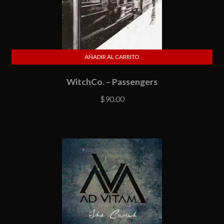
AÑADIR AL CARRITO
WitchCo. – Passengers
$
90.00