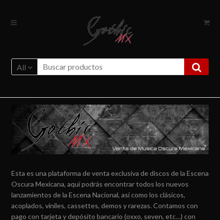
Ir
Ir
a
al
la
contenido
navegación
All
Esta es una plataforma de venta exclusiva de discos de la Escena
Oscura Mexicana, aquí podrás encontrar todos los nuevos
lanzamientos de la Escena Nacional, así como los clásicos,
acoplados, viniles, cassettes, demos y rarezas. Contamos con
pago con tarjeta y depósito bancario (oxxo, seven, etc…) con