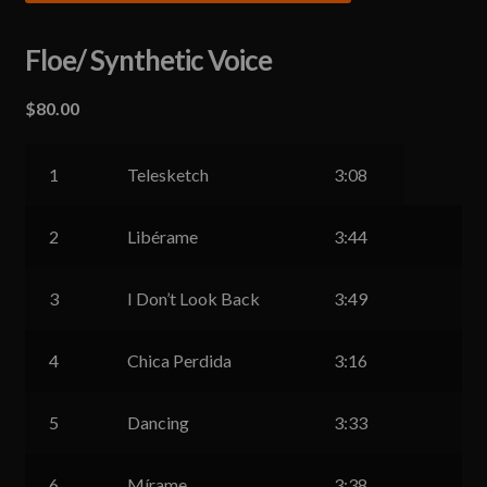
Floe/ Synthetic Voice
$
80.00
1
Telesketch
3:08
2
Libérame
3:44
3
I Don’t Look Back
3:49
4
Chica Perdida
3:16
5
Dancing
3:33
6
Mírame
3:38