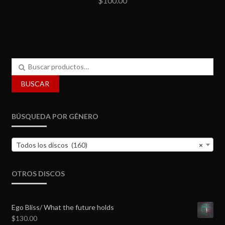
$
100.00
Buscar
por:
BUSCAR
BÚSQUEDA POR GÉNERO
Todos los discos (160)
×
OTROS DISCOS
Ego Bliss/ What the future holds
$
130.00