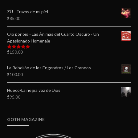
ZÜ - Trazos de mi piel
$
85.00
Ojo por ojo - Las Ánimas del Cuarto Oscuro - Un
Apasionado Homenaje
$
150.00
Valorado en
5.00
de 5
La Rebelión de los Engendros / Los Craneos
$
100.00
Hueco/La negra voz de Dios
$
95.00
GOTH MAGAZINE