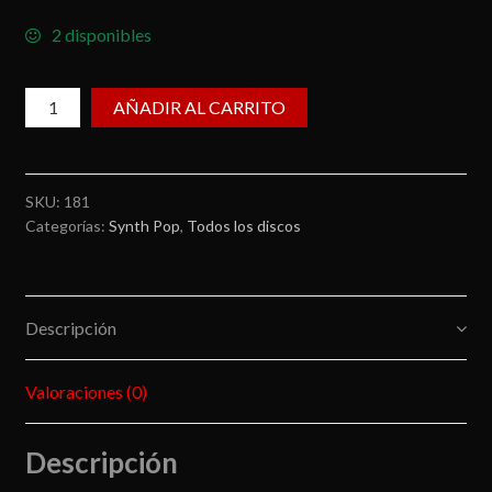
2 disponibles
Nexus
AÑADIR AL CARRITO
8
/
Pulso
SKU:
181
cantidad
Categorías:
Synth Pop
,
Todos los discos
Descripción
Valoraciones (0)
Descripción