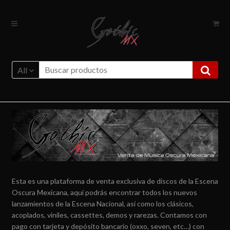
Ir
Ir
a
al
la
contenido
navegación
All
Esta es una plataforma de venta exclusiva de discos de la Escena
Oscura Mexicana, aquí podrás encontrar todos los nuevos
lanzamientos de la Escena Nacional, así como los clásicos,
acoplados, viniles, cassettes, demos y rarezas. Contamos con
pago con tarjeta y depósito bancario (oxxo, seven, etc…) con