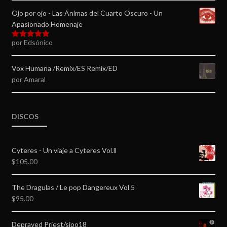
Ojo por ojo - Las Ánimas del Cuarto Oscuro - Un
Apasionado Homenaje
por Edsónico
Valorado en
5
de 5
Vox Humana /Remix/ES Remix/ED
por Amaral
DISCOS
Cyteres - Un viaje a Cyteres Vol.ll
$
105.00
The Dragulas / Le pop Dangereux Vol 5
$
95.00
Depraved Priest/sipo18