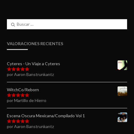
Buscar:
VALORACIONES RECIENTES
Cyteres - Un Viaje a Cyteres
por Aaron Banstrunkantz
Valorado en
5
de 5
WitchCo/Reborn
por Martillo de Hierro
Valorado en
5
de 5
Escena Oscura Mexicana/Compilado Vol 1
por Aaron Banstrunkantz
Valorado en
5
de 5