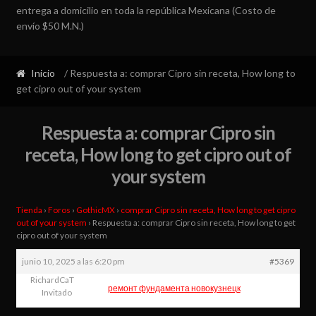
entrega a domicilio en toda la república Mexicana (Costo de
envío $50 M.N.)
Inicio
/ Respuesta a: comprar Cipro sin receta, How long to
get cipro out of your system
Respuesta a: comprar Cipro sin
receta, How long to get cipro out of
your system
Tienda
›
Foros
›
GothicMX
›
comprar Cipro sin receta, How long to get cipro
out of your system
›
Respuesta a: comprar Cipro sin receta, How long to get
cipro out of your system
junio 10, 2025 a las 6:20 pm
#5369
RichardCaT
ремонт фундамента новокузнецк
Invitado